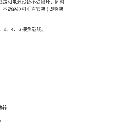
线路和电源设备不受损坏，同时
本断路器可垂直安装 ( 即竖装
，2、4、6 接负载线。
启动器
器