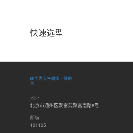
快速选型
k8凯发天生赢家一触即
发
地址
北京市通州区聚富苑聚富南路8号
邮编
101105