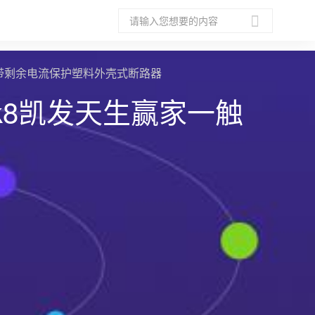
列带剩余电流保护塑料外壳式断路器
k8凯发天生赢家一触